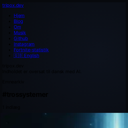
tripox.dev
Hjem
Blog
Om
Musik
Github
Instagram
Fortnite-statistik
🇬🇧
English
tripox.dev
Indholdet er oversat til dansk med AI.
Emnearkiv
#
trossystemer
1 indlæg