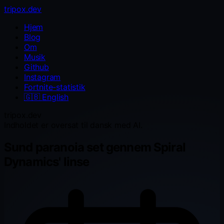
tripox.dev
Hjem
Blog
Om
Musik
Github
Instagram
Fortnite-statistik
🇬🇧
English
tripox.dev
Indholdet er oversat til dansk med AI.
Sund paranoia set gennem Spiral
Dynamics' linse