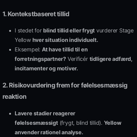
1. Kontekstbaseret tillid
I stedet for
blind tillid eller frygt
vurderer Stage
Yellow
hver situation individuelt.
Eksempel:
At have tillid til en
forretningspartner?
Verificér
tidligere adfærd,
incitamenter og motiver.
2. Risikovurdering frem for følelsesmæssig
reaktion
Lavere stadier reagerer
følelsesmæssigt
(frygt, blind tillid).
Yellow
anvender rationel analyse.