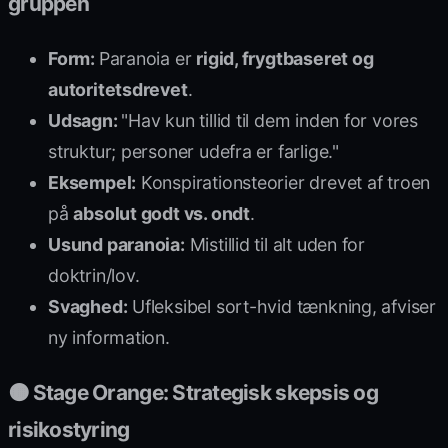
gruppen
Form:
Paranoia er
rigid, frygtbaseret og
autoritetsdrevet
.
Udsagn:
"Hav kun tillid til dem inden for vores
struktur; personer udefra er farlige."
Eksempel:
Konspirationsteorier drevet af troen
på
absolut godt vs. ondt
.
Usund paranoia:
Mistillid til alt uden for
doktrin/lov.
Svaghed:
Uflek­sibel sort-hvid tænkning, afviser
ny information.
🟠 Stage Orange: Strategisk skepsis og
risikostyring