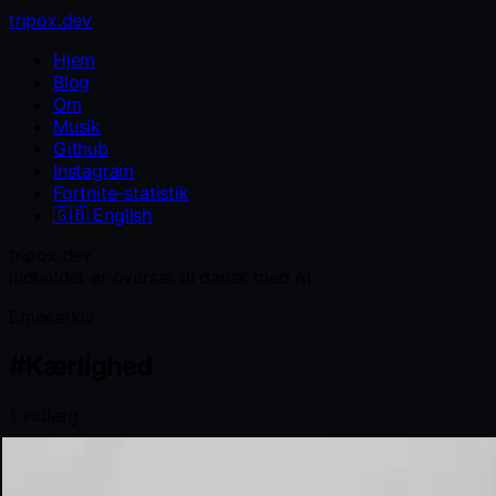
tripox.dev
Hjem
Blog
Om
Musik
Github
Instagram
Fortnite-statistik
🇬🇧
English
tripox.dev
Indholdet er oversat til dansk med AI.
Emnearkiv
#
Kærlighed
1 indlæg