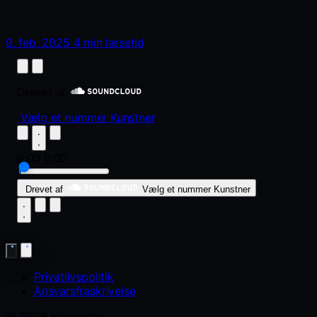
9. feb. 2025
4 min læsetid
Drevet af
Vælg et nummer
Kunstner
0:00
0:00
Drevet af
Vælg et nummer
Kunstner
Privatlivspolitik
Ansvarsfraskrivelse
© 2026 tripox.dev