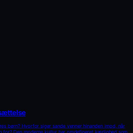
sættelse
eres børn? Hvorfor siger sande venner hinanden imod, når
rg for? Den moderne kultur har omdefineret kærlighed som