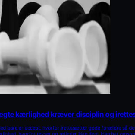
ægte kærlighed kræver disciplin og irette
hed bare er accept, hvorfor irettesætter gode forældre så d
ærlighed, hvorfor revser og retleder Han dem, Han har omso