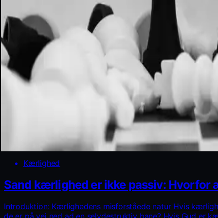
Kærlighed
Sand kærlighed er ikke passiv: Hvorfor 
Introduktion: Kærlighedens misforståede natur Hvis kærlig
de er på vej ned ad en selvdestruktiv bane? Hvis Gud er k