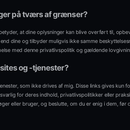
ger på tværs af grænser?
betyder, at dine oplysninger kan blive overført til, opbe
nd dine og tilbyder muligvis ikke samme beskyttelsesniv
else med denne privatlivspolitik og gældende lovgivnin
sites og -tjenester?
tjenester, som ikke drives af mig. Disse links gives ku
svarlig for deres indhold, privatlivspolitikker eller pra
øger eller bruger, og beslutte, om du er enig i dem, fø