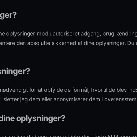
nger?
ine oplysninger mod uautoriseret adgang, brug, ændring e
rantere den absolutte sikkerhed af dine oplysninger. Du
sninger?
ødvendigt for at opfylde de formål, hvortil de blev ind
er, sletter jeg dem eller anonymiserer dem i overensste
l dine oplysninger?
ning kan du have visse rettigheder i forhold til dine o