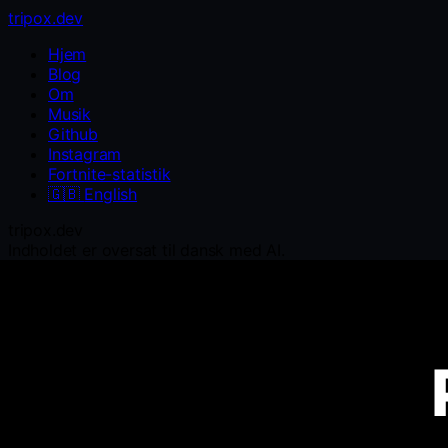
tripox.dev
Hjem
Blog
Om
Musik
Github
Instagram
Fortnite-statistik
🇬🇧
English
tripox.dev
Indholdet er oversat til dansk med AI.