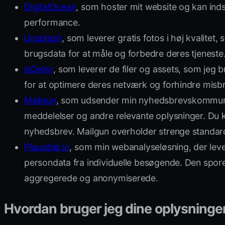
DigitalOcean
, som hoster mit website og kan ind
performance.
Unsplash
, som leverer gratis fotos i høj kvalit
brugsdata for at måle og forbedre deres tjeneste
jsDelivr
, som leverer de filer og assets, som jeg
for at optimere deres netværk og forhindre misb
Mailgun
, som udsender min nyhedsbrevskommunikat
meddelelser og andre relevante oplysninger. Du k
nyhedsbrev. Mailgun overholder strenge standarde
Plausible.io
, som min webanalyseløsning, der leve
persondata fra individuelle besøgende. Den spore
aggregerede og anonymiserede.
Hvordan bruger jeg dine oplysninge