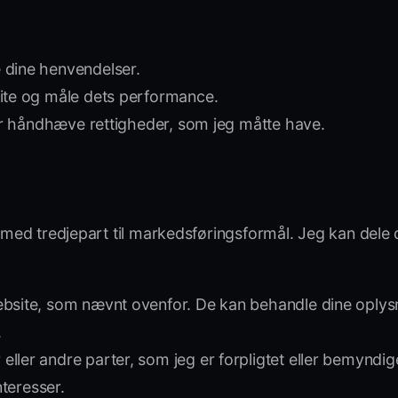
 dine henvendelser.
site og måle dets performance.
ller håndhæve rettigheder, som jeg måtte have.
r med tredjepart til markedsføringsformål. Jeg kan dele 
ebsite, som nævnt ovenfor. De kan behandle dine oplysni
.
er andre parter, som jeg er forpligtet eller bemyndiget t
nteresser.