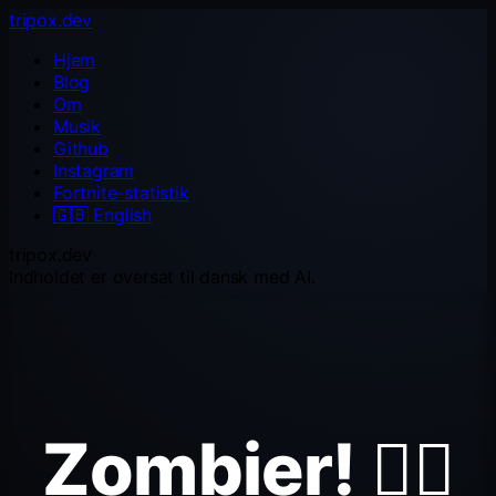
tripox.dev
Hjem
Blog
Om
Musik
Github
Instagram
Fortnite-statistik
🇬🇧
English
tripox.dev
Indholdet er oversat til dansk med AI.
Zombier! 🧟‍♂️