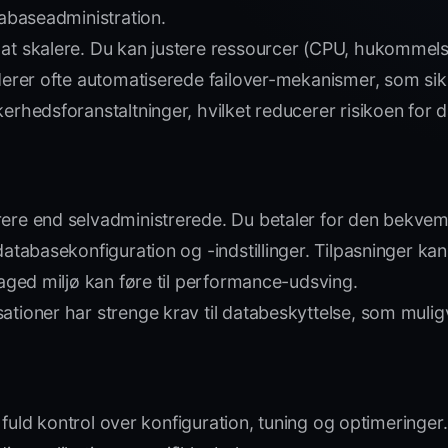
abaseadministration.
at skalere. Du kan justere ressourcer (CPU, hukommels
erer ofte automatiserede failover-mekanismer, som sikr
rhedsforanstaltninger, hvilket reducerer risikoen for 
rere end selvadministrerede. Du betaler for den bekv
databasekonfiguration og -indstillinger. Tilpasninger 
naged miljø kan føre til performance-udsving.
sationer har strenge krav til databeskyttelse, som mu
 fuld kontrol over konfiguration, tuning og optimeringer.