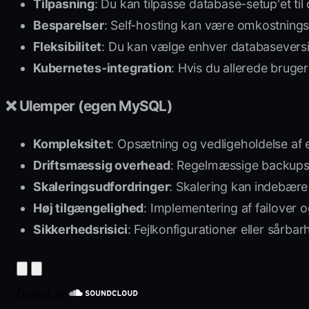
Tilpasning
: Du kan tilpasse database-setup'et til
Besparelser
: Self-hosting kan være omkostnings
Fleksibilitet
: Du kan vælge enhver databaseversio
Kubernetes-integration
: Hvis du allerede bruger
❌ Ulemper (egen MySQL)
Kompleksitet
: Opsætning og vedligeholdelse af 
Driftsmæssig overhead
: Regelmæssige backups, 
Skaleringsudfordringer
: Skalering kan indebære
Høj tilgængelighed
: Implementering af failover 
Sikkerhedsrisici
: Fejlkonfigurationer eller sårba
Drevet af