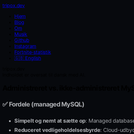
tripox.dev
Hjem
Blog
Om
Musik
Github
Instagram
Fortnite-statistik
🇬🇧
English
tripox.dev
Indholdet er oversat til dansk med AI.
Administreret vs. ikke-administreret M
✅ Fordele (managed MySQL)
Simpelt og nemt at sætte op
: Managed databaser
Reduceret vedligeholdelsesbyrde
: Cloud-udbyd