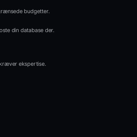
egrænsede budgetter.
hoste din database der.
 kræver ekspertise.