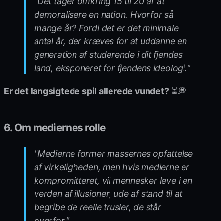
"Det tager omkring 15 til 20 år at
demoralisere en nation. Hvorfor så
mange år? Fordi det er det minimale
antal år, der kræves for at uddanne en
generation af studerende i dit fjendes
land, eksponeret for fjendens ideologi."
Er det langsigtede spil allerede vundet?
⏳💭
6. Om mediernes rolle
"Medierne former massernes opfattelse
af virkeligheden, men hvis medierne er
kompromitteret, vil mennesker leve i en
verden af illusioner, ude af stand til at
begribe de reelle trusler, de står
overfor."