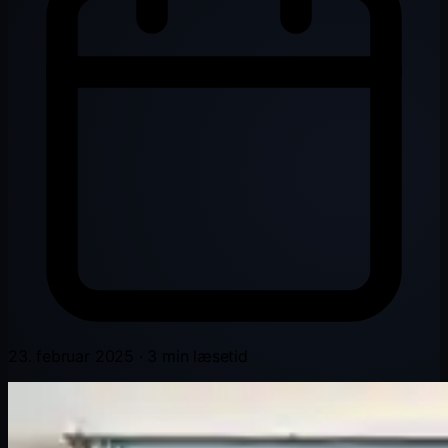
23. februar 2025
·
3 min læsetid