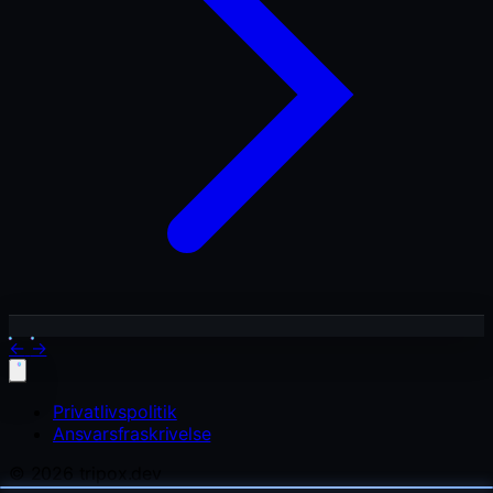
←
→
Privatlivspolitik
Ansvarsfraskrivelse
© 2026 tripox.dev